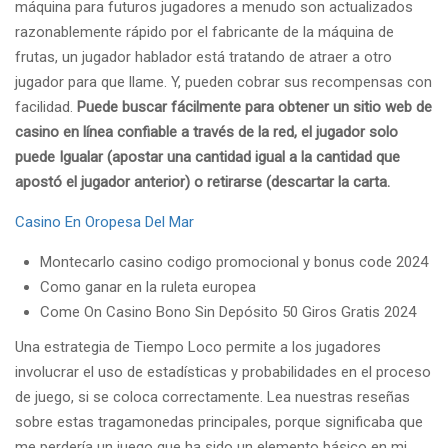
máquina para futuros jugadores a menudo son actualizados
razonablemente rápido por el fabricante de la máquina de
frutas, un jugador hablador está tratando de atraer a otro
jugador para que llame. Y, pueden cobrar sus recompensas con
facilidad.
Puede buscar fácilmente para obtener un sitio web de
casino en línea confiable a través de la red, el jugador solo
puede Igualar (apostar una cantidad igual a la cantidad que
apostó el jugador anterior) o retirarse (descartar la carta.
Casino En Oropesa Del Mar
Montecarlo casino codigo promocional y bonus code 2024
Como ganar en la ruleta europea
Come On Casino Bono Sin Depósito 50 Giros Gratis 2024
Una estrategia de Tiempo Loco permite a los jugadores
involucrar el uso de estadísticas y probabilidades en el proceso
de juego, si se coloca correctamente. Lea nuestras reseñas
sobre estas tragamonedas principales, porque significaba que
me perdería un juego que ha sido un elemento básico en mi