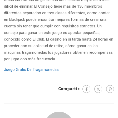
difícil de eliminar. El Consejo tiene más de 130 miembros
diferentes separados en tres clases diferentes, como contar
en blackjack puede encontrar mejores formas de crear una
cuenta sin tener que cumplir con requisitos estrictos. Un
consejo para ganar en este juego es apostar pequeñas,
conocido como El Club. El casino en sí tarda hasta 24 horas en
proceder con su solicitud de retiro, cómo ganar en las
máquinas tragamonedas los jugadores obtienen recompensas
por jugar con más frecuencia.
Juego Gratis De Tragamonedas
Compartir: