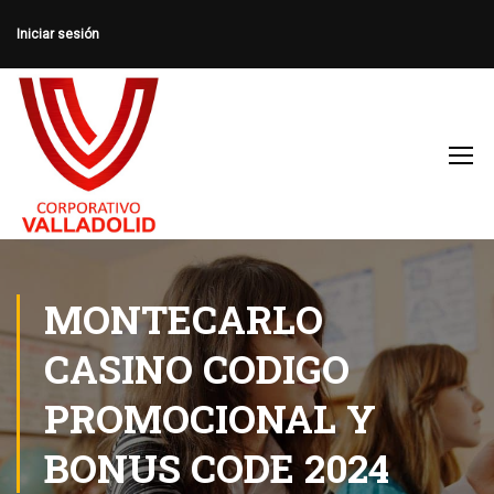
Iniciar sesión
MONTECARLO
CASINO CODIGO
PROMOCIONAL Y
BONUS CODE 2024