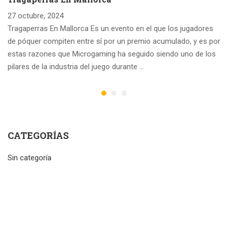
27 octubre, 2024
Tragaperras En Mallorca Es un evento en el que los jugadores
de póquer compiten entre sí por un premio acumulado, y es por
estas razones que Microgaming ha seguido siendo uno de los
pilares de la industria del juego durante …
CATEGORÍAS
Sin categoría