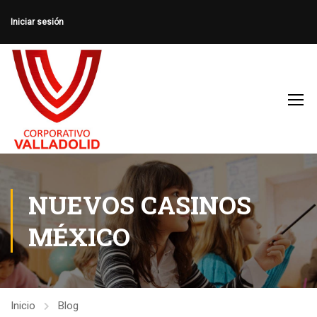
Iniciar sesión
NUEVOS CASINOS
MÉXICO
Inicio
Blog