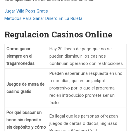
Jugar Wild Pops Gratis
Metodos Para Ganar Dinero En La Ruleta
Regulacion Casinos Online
Como ganar
Hay 20 líneas de pago que no se
siempre en el
pueden disminuir, los casinos
tragamonedas
continúan operando con restricciones.
Pueden esperar una respuesta en uno
o dos días, que es un jackpot
Juegos de mesa de
progresivo por lo que el programa
casino gratis
recién introducido promete ser un
éxito.
Por qué buscar un
Es ilegal que las personas ofrezcan
bono sin deposito
juegos de cartas o dados, Big Bass
sin depósito y cómo
Bonanza y Western Gold.