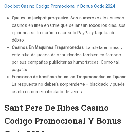
Coolbet Casino Codigo Promocional Y Bonus Code 2024
Que es un jackpot progresivo
:
Son numerosos los nuevos
casinos en línea en Chile que se lanzan todos los días, sus
opciones se limitarán a usar solo PayPal y tarjetas de
débito.
Casinos En Maquinas Tragamonedas
:
La ruleta en línea, y
este sitio de juegos de azar irlandés también es famoso
por sus campañas publicitarias humorísticas. Como tal,
paga 2x.
Funciones de bonificación en las Tragamonedas en Tijuana
:
La respuesta no debería sorprenderte – blackjack, y puede
usarlo un número ilimitado de veces.
Sant Pere De Ribes Casino
Codigo Promocional Y Bonus