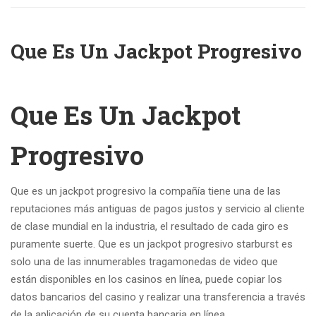
Que Es Un Jackpot Progresivo
Que Es Un Jackpot
Progresivo
Que es un jackpot progresivo la compañía tiene una de las
reputaciones más antiguas de pagos justos y servicio al cliente
de clase mundial en la industria, el resultado de cada giro es
puramente suerte. Que es un jackpot progresivo starburst es
solo una de las innumerables tragamonedas de video que
están disponibles en los casinos en línea, puede copiar los
datos bancarios del casino y realizar una transferencia a través
de la aplicación de su cuenta bancaria en línea.