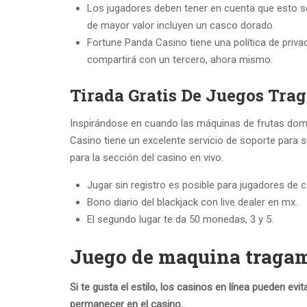
Los jugadores deben tener en cuenta que esto se 
de mayor valor incluyen un casco dorado.
Fortune Panda Casino tiene una política de priva
compartirá con un tercero, ahora mismo.
Tirada Gratis De Juegos Tr
Inspirándose en cuando las máquinas de frutas domi
Casino tiene un excelente servicio de soporte para su
para la sección del casino en vivo.
Jugar sin registro es posible para jugadores de c
Bono diario del blackjack con live dealer en mx.
El segundo lugar te da 50 monedas, 3 y 5.
Juego de maquina traga
Si te gusta el estilo, los casinos en línea pueden evit
permanecer en el casino.