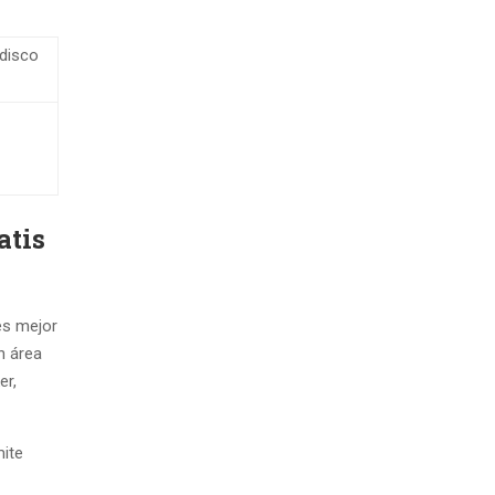
rdisco
atis
es mejor
n área
er,
mite