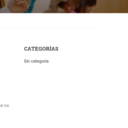
CATEGORÍAS
Sin categoría
os no