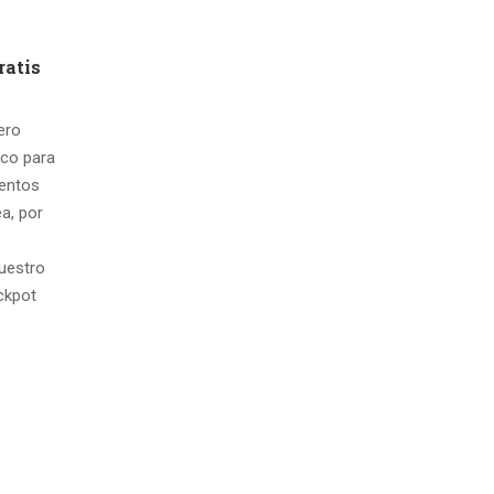
ratis
ero
ico para
ventos
ea, por
uestro
ckpot