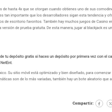
ores de hasta 4x que se otorgan cuando obtienes uno de sus comodin
 es tan importante que los desarrolladores sigan esta tendencia y o
gos de escritorio favoritos. También hay muchos juegos de Casino en
a versión de prueba gratuita. De esta manera, jugar al blackjack es u
de tu depósito gratis si haces un depósito por primera vez con el ca
 NetEnt.
ico. Su sitio móvil está optimizado y bien diseñado, para comenzar 
temáticas son de lo más variadas, también hay un bote aleatorio que 
Compartir: