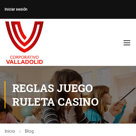
Iniciar sesión
REGLAS JUEGO
RULETA CASINO
Inicio
Blog