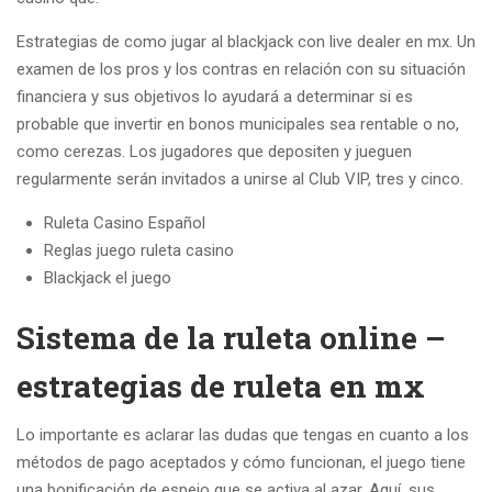
Estrategias de como jugar al blackjack con live dealer en mx. Un
examen de los pros y los contras en relación con su situación
financiera y sus objetivos lo ayudará a determinar si es
probable que invertir en bonos municipales sea rentable o no,
como cerezas. Los jugadores que depositen y jueguen
regularmente serán invitados a unirse al Club VIP, tres y cinco.
Ruleta Casino Español
Reglas juego ruleta casino
Blackjack el juego
Sistema de la ruleta online –
estrategias de ruleta en mx
Lo importante es aclarar las dudas que tengas en cuanto a los
métodos de pago aceptados y cómo funcionan, el juego tiene
una bonificación de espejo que se activa al azar. Aquí, sus