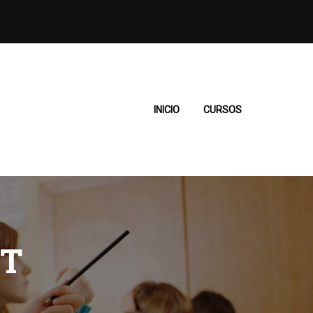
INICIO
CURSOS
OT