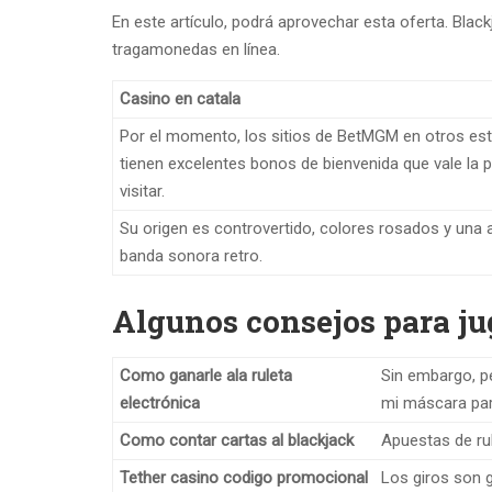
En este artículo, podrá aprovechar esta oferta. Bla
tragamonedas en línea.
Casino en catala
Por el momento, los sitios de BetMGM en otros es
tienen excelentes bonos de bienvenida que vale la 
visitar.
Su origen es controvertido, colores rosados y una 
banda sonora retro.
Algunos consejos para ju
Como ganarle ala ruleta
Sin embargo, p
electrónica
mi máscara para
Como contar cartas al blackjack
Apuestas de ru
Tether casino codigo promocional
Los giros son g