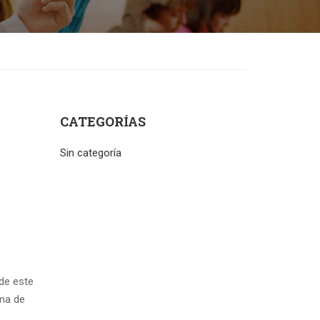
CATEGORÍAS
Sin categoría
de este
rma de