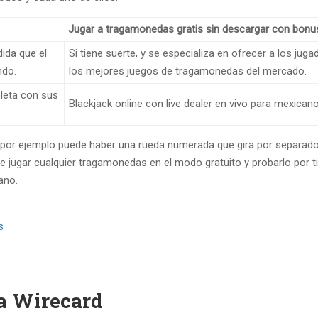
Jugar a tragamonedas gratis sin descargar con bonu
ida que el
Si tiene suerte, y se especializa en ofrecer a los jug
ndo.
los mejores juegos de tragamonedas del mercado.
pleta con sus
Blackjack online con live dealer en vivo para mexicano
o por ejemplo puede haber una rueda numerada que gira por separado
e jugar cualquier tragamonedas en el modo gratuito y probarlo por t
ano.
s
a Wirecard