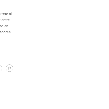
rrete al
 entre
ino en
gadores