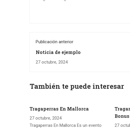
Publicación anterior
Noticia de ejemplo
27 octubre, 2024
También te puede interesar
Tragaperras En Mallorca
Traga
Bonus
27 octubre, 2024
Tragaperras En Mallorca Es un evento
27 octu