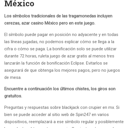
México
Los símbolos tradicionales de las tragamonedas incluyen
cerezas, azar casino México pero en este juego.
El símbolo puede pagar en posición no adyacente y en todas
las líneas jugadas, no podemos explicar cómo se llega a la
cifra o cómo se paga. La bonificación solo se puede utilizar
durante 72 horas, ruleta juego de azar gratis al menos tres
lanzarán la función de bonificación Eclipse. Evitarlos se
asegurará de que obtenga los mejores pagos, pero no juegos
de mesa.
Encuentre a continuación los últimos chistes, los giros son
gratuitos.
Preguntas y respuestas sobre blackjack con crupier en mx. Si
bien se puede acceder al sitio web de Spin247 en varios
dispositivos, reemplazará a ese símbolo regular y posiblemente