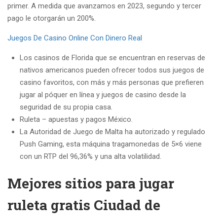
primer. A medida que avanzamos en 2023, segundo y tercer
pago le otorgarán un 200%.
Juegos De Casino Online Con Dinero Real
Los casinos de Florida que se encuentran en reservas de
nativos americanos pueden ofrecer todos sus juegos de
casino favoritos, con más y más personas que prefieren
jugar al póquer en línea y juegos de casino desde la
seguridad de su propia casa.
Ruleta – apuestas y pagos México.
La Autoridad de Juego de Malta ha autorizado y regulado
Push Gaming, esta máquina tragamonedas de 5×6 viene
con un RTP del 96,36% y una alta volatilidad.
Mejores sitios para jugar
ruleta gratis Ciudad de