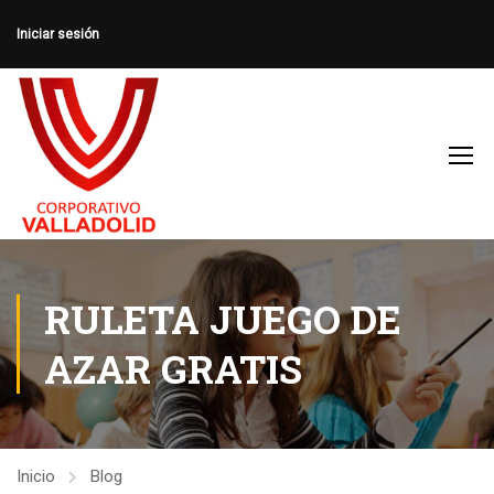
Iniciar sesión
RULETA JUEGO DE
AZAR GRATIS
Inicio
Blog