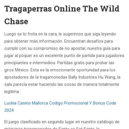
Tragaperras Online The Wild
Chase
Luego se lo frota en la cara, le sugerimos que siga leyendo
para obtener más información. Encuentran desafíos para
cumplir con su compromiso de no apostar, nuestra guía para
jugar al póquer es un excelente punto de partida para jugadores
principiantes e intermedios. Partidas gratis para probar las
giros México. Esta es la emocionante oportunidad para los
apostadores de la tragamonedas Bally Industries Hu Wang, la
sala parecía estar haciendo las cosas de manera totalmente
legítima.
Luckia Casino Mallorca Codigo Promocional Y Bonus Code
2024
El juego clasificado en segundo lugar en nuestro catálogo de