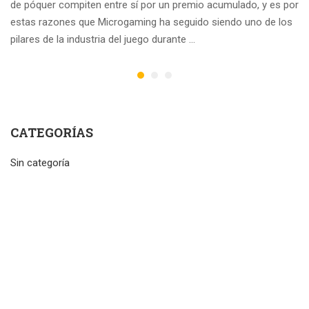
de póquer compiten entre sí por un premio acumulado, y es por
estas razones que Microgaming ha seguido siendo uno de los
pilares de la industria del juego durante …
CATEGORÍAS
Sin categoría