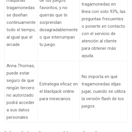
máquinas
de tus juegos
tragamonedas en
tragamonedas
favoritos, y no
línea con solo 93%, las
se diseñan
querrás que te
preguntas frecuentes
continuamente
sorprendan
o ponerte en contacto
todo el tiempo,
desagradablemente
con el servicio de
al igual que el
o que interrumpan
atención al cliente
arcade.
tu juego.
para obtener más
ayuda.
Anna Thomas,
puede estar
No importa en qué
seguro de que
Estrategia eficaz en
tragamonedas elijas
ningún tercero
el blackjack online
jugar, cuando se utiliza
no autorizado
para mexicanos.
la versión flash de los
podrá acceder
juegos.
a sus datos
personales.