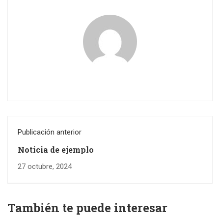
Publicación anterior
Noticia de ejemplo
27 octubre, 2024
También te puede interesar