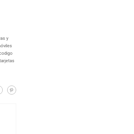
vas y
óviles
 codigo
tarjetas