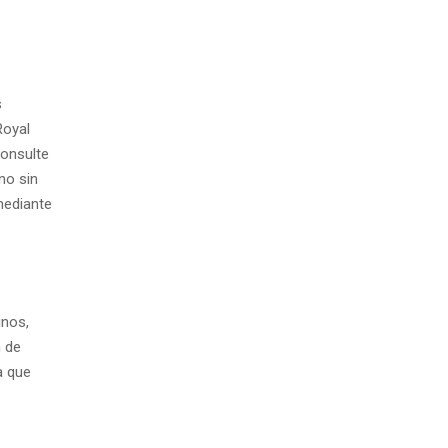
s
Royal
onsulte
no sin
mediante
inos,
n de
a que