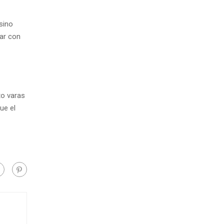
sino
gar con
to varas
ue el