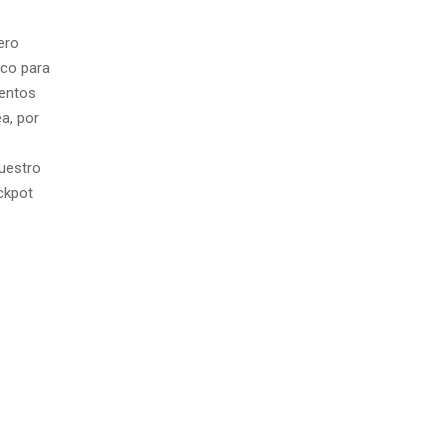
ero
ico para
ventos
ea, por
uestro
ckpot