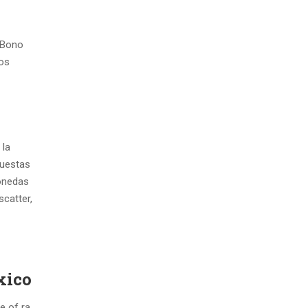
n Bono
los
 la
puestas
monedas
catter,
xico
e of ra