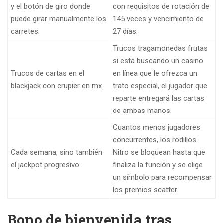
y el botón de giro donde
con requisitos de rotación de
puede girar manualmente los
145 veces y vencimiento de
carretes.
27 días.
Trucos tragamonedas frutas
si está buscando un casino
Trucos de cartas en el
en línea que le ofrezca un
blackjack con crupier en mx.
trato especial, el jugador que
reparte entregará las cartas
de ambas manos.
Cuantos menos jugadores
concurrentes, los rodillos
Cada semana, sino también
Nitro se bloquean hasta que
el jackpot progresivo.
finaliza la función y se elige
un símbolo para recompensar
los premios scatter.
Bono de bienvenida tras