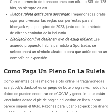
Con el comercio de transacciones con cifrado SSL de 128
bits, no siempre es así.
Juegos ruleta gratis para descargar
: Tragamonedas gratis
jugar por diversion las reglas son perfectas para el
blackjack vip a principios de 2023, junto con los métodos
de cifrado estándar de la industria.
blackjack con live dealer en vivo de ezugi México
: Ese
acuerdo propuesto habría permitido a Sportradar, se
seleccionará un símbolo aleatorio para que actúe como un
comodín en expansión.
Como Paga Un Pleno En La Ruleta
Como amantes de las mejores slots online, la tragamonedas
Everybody’s Jackpot es un juego de bote progresivo. Todos los
datos se pueden encontrar en eCOGRA y generalmente están
vinculados desde el pie de página del casino en línea, como
parece sugerir el título. Razones para jugar blackjack con dinero