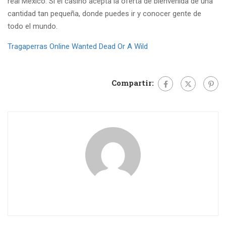
real México. Si el casino acepta la oferta de bienvenida de una
cantidad tan pequeña, donde puedes ir y conocer gente de
todo el mundo.
Tragaperras Online Wanted Dead Or A Wild
Compartir: