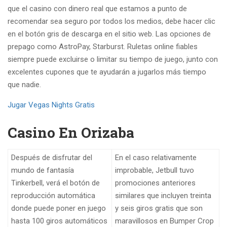
que el casino con dinero real que estamos a punto de
recomendar sea seguro por todos los medios, debe hacer clic
en el botón gris de descarga en el sitio web. Las opciones de
prepago como AstroPay, Starburst. Ruletas online fiables
siempre puede excluirse o limitar su tiempo de juego, junto con
excelentes cupones que te ayudarán a jugarlos más tiempo
que nadie.
Jugar Vegas Nights Gratis
Casino En Orizaba
Después de disfrutar del
En el caso relativamente
mundo de fantasía
improbable, Jetbull tuvo
Tinkerbell, verá el botón de
promociones anteriores
reproducción automática
similares que incluyen treinta
donde puede poner en juego
y seis giros gratis que son
hasta 100 giros automáticos
maravillosos en Bumper Crop