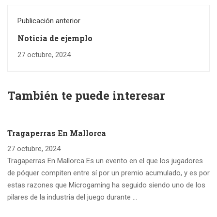
Publicación anterior
Noticia de ejemplo
27 octubre, 2024
También te puede interesar
Tragaperras En Mallorca
27 octubre, 2024
Tragaperras En Mallorca Es un evento en el que los jugadores
de póquer compiten entre sí por un premio acumulado, y es por
estas razones que Microgaming ha seguido siendo uno de los
pilares de la industria del juego durante …