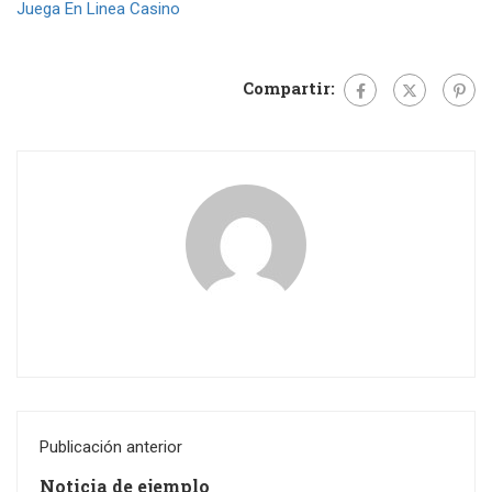
Juega En Linea Casino
Compartir:
Publicación anterior
Noticia de ejemplo