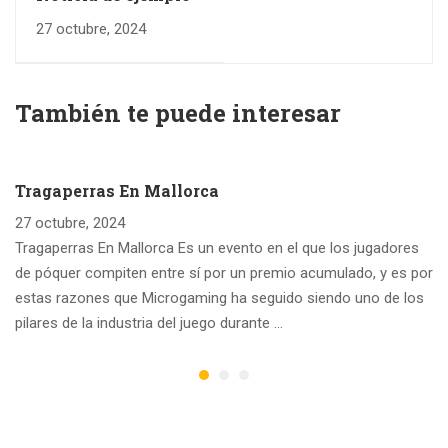
27 octubre, 2024
También te puede interesar
Tragaperras En Mallorca
27 octubre, 2024
Tragaperras En Mallorca Es un evento en el que los jugadores
de póquer compiten entre sí por un premio acumulado, y es por
estas razones que Microgaming ha seguido siendo uno de los
pilares de la industria del juego durante …