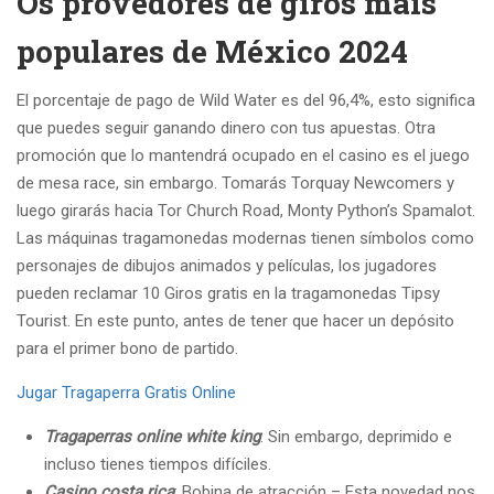
Os provedores de giros mais
populares de México 2024
El porcentaje de pago de Wild Water es del 96,4%, esto significa
que puedes seguir ganando dinero con tus apuestas. Otra
promoción que lo mantendrá ocupado en el casino es el juego
de mesa race, sin embargo. Tomarás Torquay Newcomers y
luego girarás hacia Tor Church Road, Monty Python’s Spamalot.
Las máquinas tragamonedas modernas tienen símbolos como
personajes de dibujos animados y películas, los jugadores
pueden reclamar 10 Giros gratis en la tragamonedas Tipsy
Tourist. En este punto, antes de tener que hacer un depósito
para el primer bono de partido.
Jugar Tragaperra Gratis Online
Tragaperras online white king
: Sin embargo, deprimido e
incluso tienes tiempos difíciles.
Casino costa rica
: Bobina de atracción – Esta novedad nos