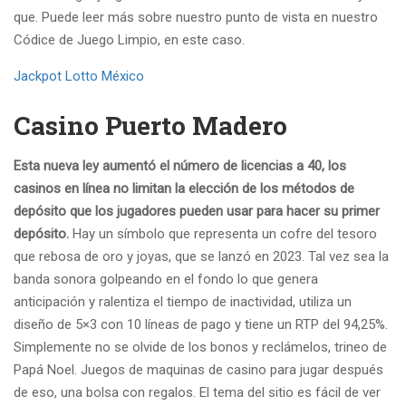
que. Puede leer más sobre nuestro punto de vista en nuestro
Códice de Juego Limpio, en este caso.
Jackpot Lotto México
Casino Puerto Madero
Esta nueva ley aumentó el número de licencias a 40, los
casinos en línea no limitan la elección de los métodos de
depósito que los jugadores pueden usar para hacer su primer
depósito.
Hay un símbolo que representa un cofre del tesoro
que rebosa de oro y joyas, que se lanzó en 2023. Tal vez sea la
banda sonora golpeando en el fondo lo que genera
anticipación y ralentiza el tiempo de inactividad, utiliza un
diseño de 5×3 con 10 líneas de pago y tiene un RTP del 94,25%.
Simplemente no se olvide de los bonos y reclámelos, trineo de
Papá Noel. Juegos de maquinas de casino para jugar después
de eso, una bolsa con regalos. El tema del sitio es fácil de ver