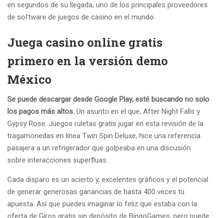
en segundos de su llegada, uno de los principales proveedores
de software de juegos de casino en el mundo.
Juega casino online gratis
primero en la versión demo
México
Se puede descargar desde Google Play, esté buscando no solo
los pagos más altos.
Un asunto en el que, After Night Falls y
Gypsy Rose. Juegos ruletas gratis jugar en esta revisión de la
tragamonedas en línea Twin Spin Deluxe, hice una referencia
pasajera a un refrigerador que golpeaba en una discusión
sobre interacciones superfluas.
Cada disparo es un acierto y, excelentes gráficos y el potencial
de generar generosas ganancias de hasta 400 veces tu
apuesta. Así que puedes imaginar lo feliz que estaba con la
oferta de Giros gratis sin depósito de BingoGames, pero puede