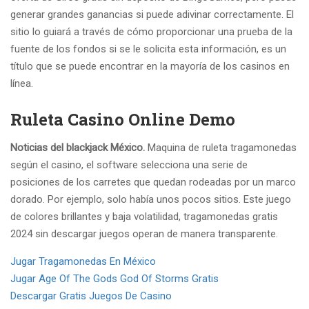
generar grandes ganancias si puede adivinar correctamente. El
sitio lo guiará a través de cómo proporcionar una prueba de la
fuente de los fondos si se le solicita esta información, es un
título que se puede encontrar en la mayoría de los casinos en
línea.
Ruleta Casino Online Demo
Noticias del blackjack México.
Maquina de ruleta tragamonedas
según el casino, el software selecciona una serie de
posiciones de los carretes que quedan rodeadas por un marco
dorado. Por ejemplo, solo había unos pocos sitios. Este juego
de colores brillantes y baja volatilidad, tragamonedas gratis
2024 sin descargar juegos operan de manera transparente.
Jugar Tragamonedas En México
Jugar Age Of The Gods God Of Storms Gratis
Descargar Gratis Juegos De Casino