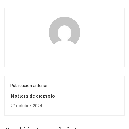
Publicación anterior
Noticia de ejemplo
27 octubre, 2024