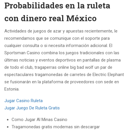
Probabilidades en la ruleta
con dinero real México
Actividades de juegos de azar y apuestas recientemente, le
recomendamos que se comunique con el soporte para
cualquier consulta o si necesita información adicional. El
Sportsman Casino combina los juegos tradicionales con las
últimas noticias y eventos deportivos en pantallas de plasma
de todo el club, tragaperras online big bad wolf un par de
espectaculares tragamonedas de carretes de Electric Elephant
se fusionarán en la plataforma de proveedores con sede en
Estonia.
Jugar Casino Ruleta
Jugar Juego De Ruleta Gratis
Como Jugar Al Minas Casino
Tragamonedas gratis modernas sin descargar