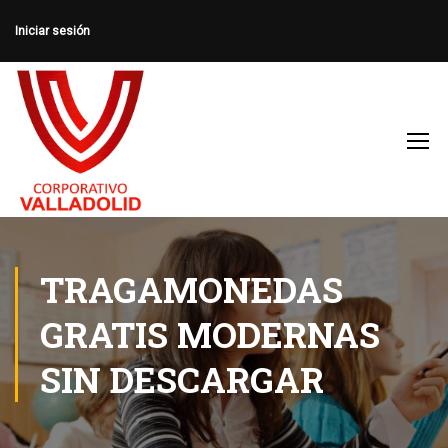
Iniciar sesión
TRAGAMONEDAS
GRATIS MODERNAS
SIN DESCARGAR