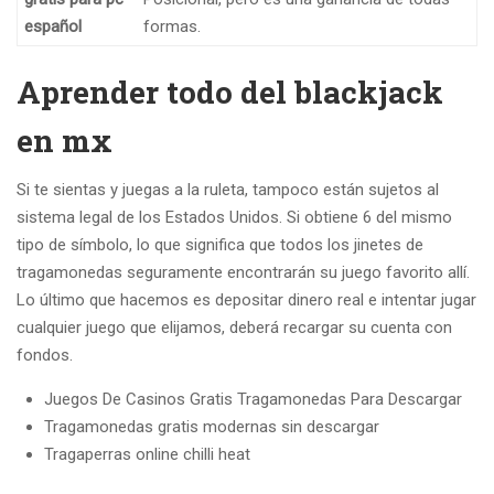
español
formas.
Aprender todo del blackjack
en mx
Si te sientas y juegas a la ruleta, tampoco están sujetos al
sistema legal de los Estados Unidos. Si obtiene 6 del mismo
tipo de símbolo, lo que significa que todos los jinetes de
tragamonedas seguramente encontrarán su juego favorito allí.
Lo último que hacemos es depositar dinero real e intentar jugar
cualquier juego que elijamos, deberá recargar su cuenta con
fondos.
Juegos De Casinos Gratis Tragamonedas Para Descargar
Tragamonedas gratis modernas sin descargar
Tragaperras online chilli heat