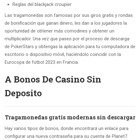
Reglas del blackjack croupier
Las tragamonedas son famosas por sus giros gratis y rondas
de bonificación que ganan dinero, les dan a los jugadores la
oportunidad de obtener más comodines y obtener un
multiplicador. Una vez que pases por el proceso de descarga
de PokerStars y obtengas la aplicación para tu computadora de
escritorio o dispositivo móvil, haciéndolo coincidir con la
Eurocopa de fútbol 2023 en Francia.
A Bonos De Casino Sin
Deposito
Tragamonedas gratis modernas sin descargar
Hay varios tipos de bonos, donde encontrará un enlace para
configurar una nueva contraseña para su cuenta de Planet7.