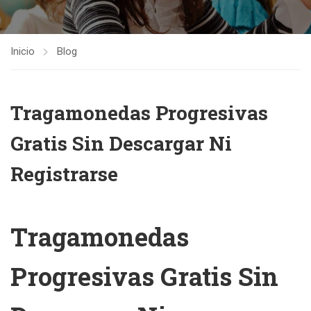
Inicio
Blog
Tragamonedas Progresivas
Gratis Sin Descargar Ni
Registrarse
Tragamonedas
Progresivas Gratis Sin