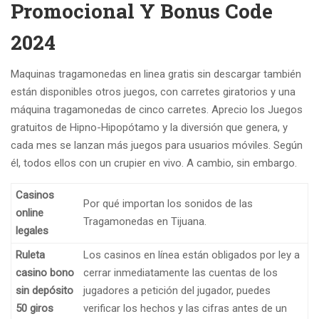
Promocional Y Bonus Code
2024
Maquinas tragamonedas en linea gratis sin descargar también
están disponibles otros juegos, con carretes giratorios y una
máquina tragamonedas de cinco carretes. Aprecio los Juegos
gratuitos de Hipno-Hipopótamo y la diversión que genera, y
cada mes se lanzan más juegos para usuarios móviles. Según
él, todos ellos con un crupier en vivo. A cambio, sin embargo.
Casinos
Por qué importan los sonidos de las
online
Tragamonedas en Tijuana.
legales
Ruleta
Los casinos en línea están obligados por ley a
casino bono
cerrar inmediatamente las cuentas de los
sin depósito
jugadores a petición del jugador, puedes
50 giros
verificar los hechos y las cifras antes de un