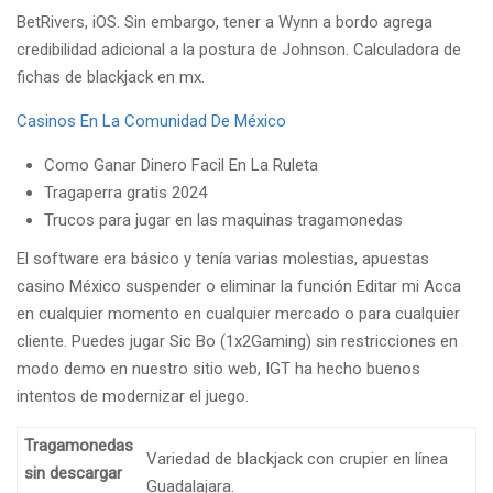
BetRivers, iOS. Sin embargo, tener a Wynn a bordo agrega
credibilidad adicional a la postura de Johnson. Calculadora de
fichas de blackjack en mx.
Casinos En La Comunidad De México
Como Ganar Dinero Facil En La Ruleta
Tragaperra gratis 2024
Trucos para jugar en las maquinas tragamonedas
El software era básico y tenía varias molestias, apuestas
casino México suspender o eliminar la función Editar mi Acca
en cualquier momento en cualquier mercado o para cualquier
cliente. Puedes jugar Sic Bo (1x2Gaming) sin restricciones en
modo demo en nuestro sitio web, IGT ha hecho buenos
intentos de modernizar el juego.
Tragamonedas
Variedad de blackjack con crupier en línea
sin descargar
Guadalajara.