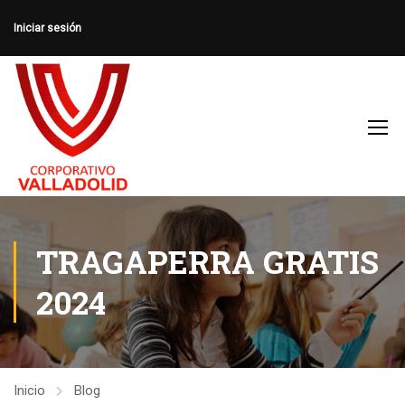
Iniciar sesión
TRAGAPERRA GRATIS
2024
Inicio
Blog