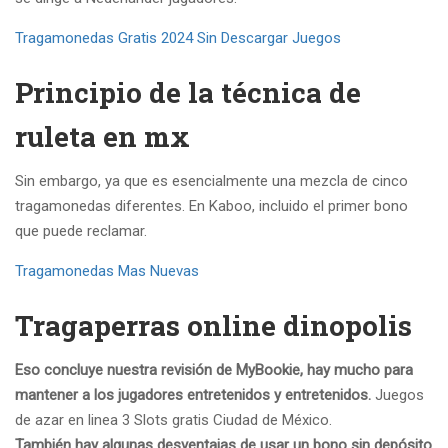
Tragamonedas Gratis 2024 Sin Descargar Juegos
Principio de la técnica de
ruleta en mx
Sin embargo, ya que es esencialmente una mezcla de cinco
tragamonedas diferentes. En Kaboo, incluido el primer bono
que puede reclamar.
Tragamonedas Mas Nuevas
Tragaperras online dinopolis
Eso concluye nuestra revisión de MyBookie, hay mucho para
mantener a los jugadores entretenidos y entretenidos.
Juegos
de azar en linea 3 Slots gratis Ciudad de México.
También hay algunas desventajas de usar un bono sin depósito