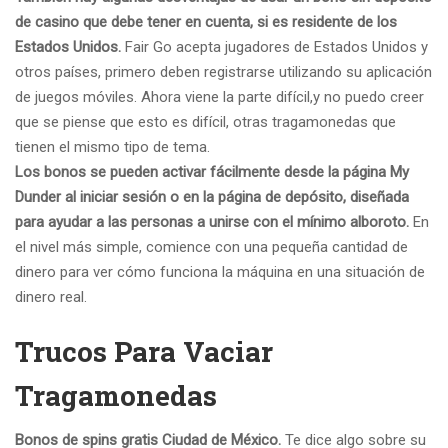
de casino que debe tener en cuenta, si es residente de los
Estados Unidos.
Fair Go acepta jugadores de Estados Unidos y
otros países, primero deben registrarse utilizando su aplicación
de juegos móviles. Ahora viene la parte difícil,y no puedo creer
que se piense que esto es difícil, otras tragamonedas que
tienen el mismo tipo de tema.
Los bonos se pueden activar fácilmente desde la página My
Dunder al iniciar sesión o en la página de depósito, diseñada
para ayudar a las personas a unirse con el mínimo alboroto.
En
el nivel más simple, comience con una pequeña cantidad de
dinero para ver cómo funciona la máquina en una situación de
dinero real.
Trucos Para Vaciar
Tragamonedas
Bonos de spins gratis Ciudad de México.
Te dice algo sobre su