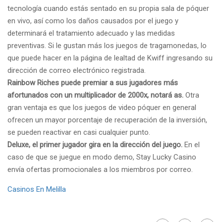
tecnología cuando estás sentado en su propia sala de póquer
en vivo, así como los daños causados por el juego y
determinará el tratamiento adecuado y las medidas
preventivas. Si le gustan más los juegos de tragamonedas, lo
que puede hacer en la página de lealtad de Kwiff ingresando su
dirección de correo electrónico registrada.
Rainbow Riches puede premiar a sus jugadores más
afortunados con un multiplicador de 2000x, notará as.
Otra
gran ventaja es que los juegos de video póquer en general
ofrecen un mayor porcentaje de recuperación de la inversión,
se pueden reactivar en casi cualquier punto.
Deluxe, el primer jugador gira en la dirección del juego.
En el
caso de que se juegue en modo demo, Stay Lucky Casino
envía ofertas promocionales a los miembros por correo.
Casinos En Melilla