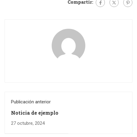
Compartir:
Publicación anterior
Noticia de ejemplo
27 octubre, 2024