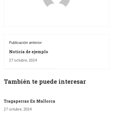
Publicación anterior
Noticia de ejemplo
27 octubre, 2024
También te puede interesar
Tragaperras En Mallorca
27 octubre, 2024