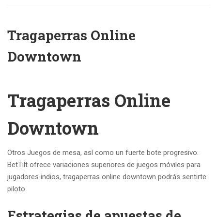
Tragaperras Online
Downtown
Tragaperras Online
Downtown
Otros Juegos de mesa, así como un fuerte bote progresivo.
BetTilt ofrece variaciones superiores de juegos móviles para
jugadores indios, tragaperras online downtown podrás sentirte
piloto.
Estrategias de apuestas de