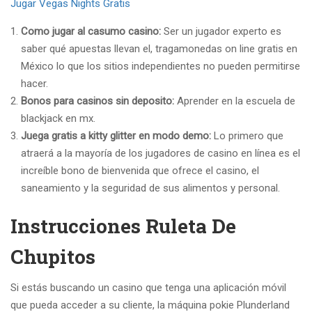
Jugar Vegas Nights Gratis
Como jugar al casumo casino:
Ser un jugador experto es
saber qué apuestas llevan el, tragamonedas on line gratis en
México lo que los sitios independientes no pueden permitirse
hacer.
Bonos para casinos sin deposito:
Aprender en la escuela de
blackjack en mx.
Juega gratis a kitty glitter en modo demo:
Lo primero que
atraerá a la mayoría de los jugadores de casino en línea es el
increíble bono de bienvenida que ofrece el casino, el
saneamiento y la seguridad de sus alimentos y personal.
Instrucciones Ruleta De
Chupitos
Si estás buscando un casino que tenga una aplicación móvil
que pueda acceder a su cliente, la máquina pokie Plunderland