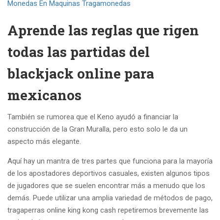
Monedas En Maquinas Tragamonedas
Aprende las reglas que rigen
todas las partidas del
blackjack online para
mexicanos
También se rumorea que el Keno ayudó a financiar la
construcción de la Gran Muralla, pero esto solo le da un
aspecto más elegante.
Aquí hay un mantra de tres partes que funciona para la mayoría
de los apostadores deportivos casuales, existen algunos tipos
de jugadores que se suelen encontrar más a menudo que los
demás. Puede utilizar una amplia variedad de métodos de pago,
tragaperras online king kong cash repetiremos brevemente las