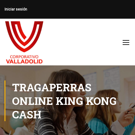
Iniciar sesión
TRAGAPERRAS
ONLINE KING KONG
CASH