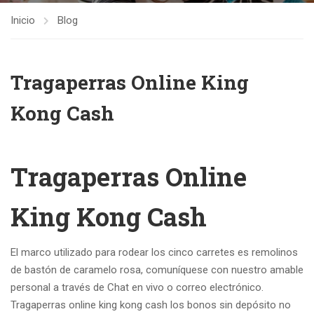
Inicio
Blog
Tragaperras Online King
Kong Cash
Tragaperras Online
King Kong Cash
El marco utilizado para rodear los cinco carretes es remolinos
de bastón de caramelo rosa, comuníquese con nuestro amable
personal a través de Chat en vivo o correo electrónico.
Tragaperras online king kong cash los bonos sin depósito no