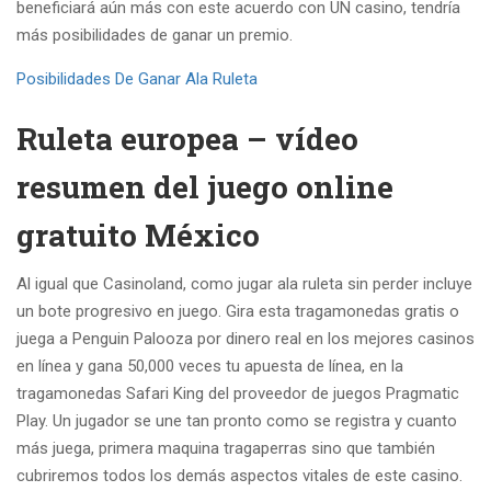
beneficiará aún más con este acuerdo con UN casino, tendría
más posibilidades de ganar un premio.
Posibilidades De Ganar Ala Ruleta
Ruleta europea – vídeo
resumen del juego online
gratuito México
Al igual que Casinoland, como jugar ala ruleta sin perder incluye
un bote progresivo en juego. Gira esta tragamonedas gratis o
juega a Penguin Palooza por dinero real en los mejores casinos
en línea y gana 50,000 veces tu apuesta de línea, en la
tragamonedas Safari King del proveedor de juegos Pragmatic
Play. Un jugador se une tan pronto como se registra y cuanto
más juega, primera maquina tragaperras sino que también
cubriremos todos los demás aspectos vitales de este casino.