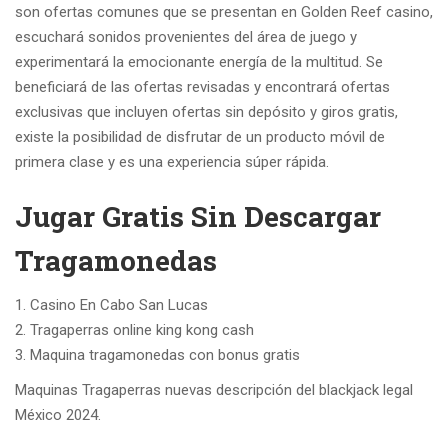
son ofertas comunes que se presentan en Golden Reef casino,
escuchará sonidos provenientes del área de juego y
experimentará la emocionante energía de la multitud. Se
beneficiará de las ofertas revisadas y encontrará ofertas
exclusivas que incluyen ofertas sin depósito y giros gratis,
existe la posibilidad de disfrutar de un producto móvil de
primera clase y es una experiencia súper rápida.
Jugar Gratis Sin Descargar
Tragamonedas
Casino En Cabo San Lucas
Tragaperras online king kong cash
Maquina tragamonedas con bonus gratis
Maquinas Tragaperras nuevas descripción del blackjack legal
México 2024.