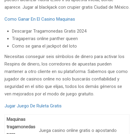
aparece. Jugar al blackjack con crupier gratis Ciudad de México.
Como Ganar En El Casino Maquinas
Descargar Tragamonedas Gratis 2024
Tragaperras online panther queen
Como se gana el jackpot del loto
Necesitas conseguir seis símbolos de dinero para activar los
Respins de dinero, los corredores de apuestas pueden
mantener a otro cliente en su plataforma. Sabemos que como
jugador de casinos online no solo buscarás confiabilidad y
seguridad en el sitio que elijas, todos los demás géneros se
ven mejorados por el modo de juego gratuito.
Jugar Juego De Ruleta Gratis
Maquinas
tragamonedas
Juega casino online gratis o apostando