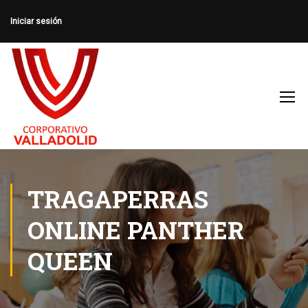
Iniciar sesión
TRAGAPERRAS
ONLINE PANTHER
QUEEN