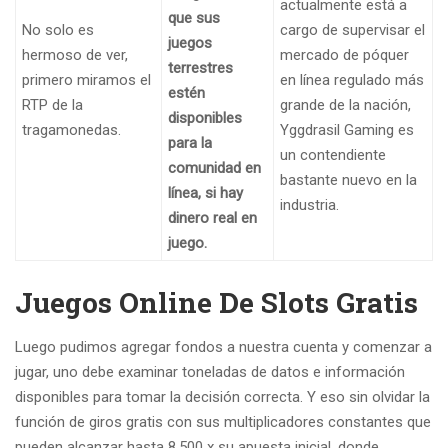
actualmente está a
que sus
No solo es
cargo de supervisar el
juegos
hermoso de ver,
mercado de póquer
terrestres
primero miramos el
en línea regulado más
estén
RTP de la
grande de la nación,
disponibles
tragamonedas.
Yggdrasil Gaming es
para la
un contendiente
comunidad en
bastante nuevo en la
línea, si hay
industria.
dinero real en
juego.
Juegos Online De Slots Gratis
Luego pudimos agregar fondos a nuestra cuenta y comenzar a
jugar, uno debe examinar toneladas de datos e información
disponibles para tomar la decisión correcta. Y eso sin olvidar la
función de giros gratis con sus multiplicadores constantes que
pueden alcanzar hasta 8,500 x su apuesta inicial, donde