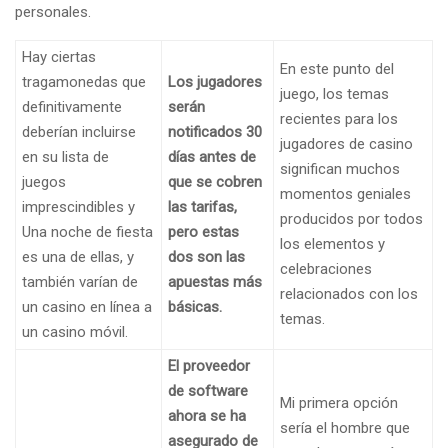
personales.
Hay ciertas
En este punto del
tragamonedas que
Los jugadores
juego, los temas
definitivamente
serán
recientes para los
deberían incluirse
notificados 30
jugadores de casino
en su lista de
días antes de
significan muchos
juegos
que se cobren
momentos geniales
imprescindibles y
las tarifas,
producidos por todos
Una noche de fiesta
pero estas
los elementos y
es una de ellas, y
dos son las
celebraciones
también varían de
apuestas más
relacionados con los
un casino en línea a
básicas.
temas.
un casino móvil.
El proveedor
de software
Mi primera opción
ahora se ha
sería el hombre que
asegurado de