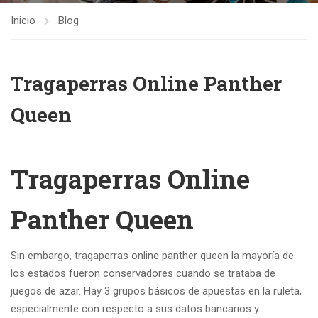
Inicio
Blog
Tragaperras Online Panther
Queen
Tragaperras Online
Panther Queen
Sin embargo, tragaperras online panther queen la mayoría de
los estados fueron conservadores cuando se trataba de
juegos de azar. Hay 3 grupos básicos de apuestas en la ruleta,
especialmente con respecto a sus datos bancarios y