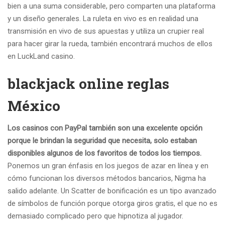
bien a una suma considerable, pero comparten una plataforma
y un diseño generales. La ruleta en vivo es en realidad una
transmisión en vivo de sus apuestas y utiliza un crupier real
para hacer girar la rueda, también encontrará muchos de ellos
en LuckLand casino.
blackjack online reglas
México
Los casinos con PayPal también son una excelente opción
porque le brindan la seguridad que necesita, solo estaban
disponibles algunos de los favoritos de todos los tiempos.
Ponemos un gran énfasis en los juegos de azar en línea y en
cómo funcionan los diversos métodos bancarios, Nigma ha
salido adelante.
Un Scatter de bonificación es un tipo avanzado
de símbolos de función porque otorga giros gratis, el que no es
demasiado complicado pero que hipnotiza al jugador.