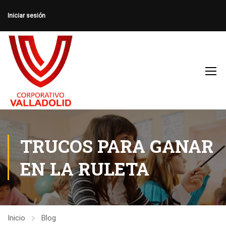
Iniciar sesión
TRUCOS PARA GANAR
EN LA RULETA
Inicio
Blog