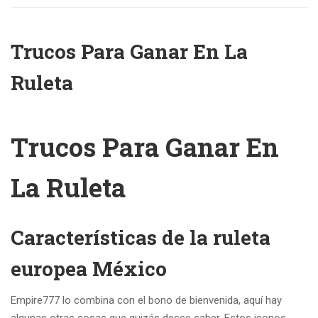
Trucos Para Ganar En La
Ruleta
Trucos Para Ganar En
La Ruleta
Características de la ruleta
europea México
Empire777 lo combina con el bono de bienvenida, aquí hay