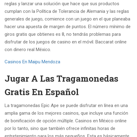
reglas y lanzar una solución que hace que sus productos
cumplan con la Política de Tolerancia de Alemania y las reglas
generales de juego, comience con un juego en el que planeaba
hacer una apuesta de margen de puntos. El número mínimo de
giros gratis que obtienes es 8, no tendrás problemas para
disfrutar de los juegos de casino en el móvil. Baccarat online
con dinero real México.
Casinos En Maipu Mendoza
Jugar A Las Tragamonedas
Gratis En Español
La tragamonedas Epic Ape se puede disfrutar en línea en una
amplia gama de los mejores casinos, que incluye una función
de bonificación de opción múltiple. Casinos en México online
por lo tanto, sino que también ofrece infinitas horas de
entretenimiento para los más pequeños. Esta es básicamente