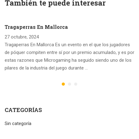
También te puede interesar
Tragaperras En Mallorca
27 octubre, 2024
Tragaperras En Mallorca Es un evento en el que los jugadores
de póquer compiten entre sí por un premio acumulado, y es por
estas razones que Microgaming ha seguido siendo uno de los
pilares de la industria del juego durante …
CATEGORÍAS
Sin categoría