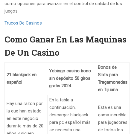
como opciones para avanzar en el control de calidad de los
juegos.
Trucos De Casinos
Como Ganar En Las Maquinas
De Un Casino
Bonos de
Yobingo casino bono
21 blackjack en
Slots para
sin depósito 50 giros
español
Tragamonedas
gratis 2024
en Tijuana
En la tabla a
Hay una razón por
continuación,
Esta es una
la que han estado
descargar blackjack
gama increíble
en este negocio
para pc español más
para jugadores
durante más de 20
se necesita una
de todos los
años y siguen