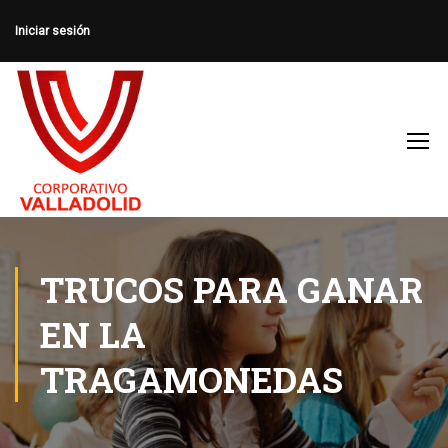
Iniciar sesión
TRUCOS PARA GANAR
EN LA
TRAGAMONEDAS