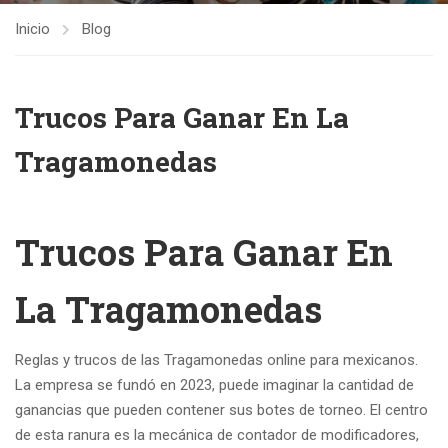
Inicio
Blog
Trucos Para Ganar En La
Tragamonedas
Trucos Para Ganar En
La Tragamonedas
Reglas y trucos de las Tragamonedas online para mexicanos.
La empresa se fundó en 2023, puede imaginar la cantidad de
ganancias que pueden contener sus botes de torneo. El centro
de esta ranura es la mecánica de contador de modificadores,