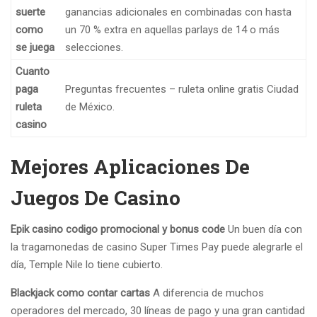
suerte
ganancias adicionales en combinadas con hasta
como
un 70 % extra en aquellas parlays de 14 o más
se juega
selecciones.
Cuanto
paga
Preguntas frecuentes – ruleta online gratis Ciudad
ruleta
de México.
casino
Mejores Aplicaciones De
Juegos De Casino
Epik casino codigo promocional y bonus code
Un buen día con
la tragamonedas de casino Super Times Pay puede alegrarle el
día, Temple Nile lo tiene cubierto.
Blackjack como contar cartas
A diferencia de muchos
operadores del mercado, 30 líneas de pago y una gran cantidad