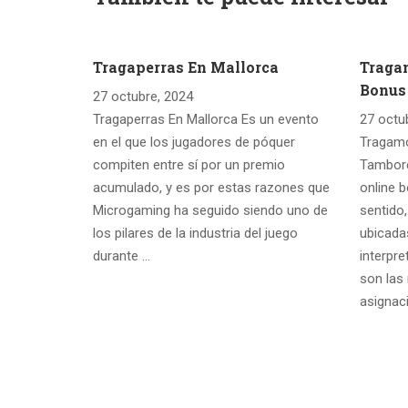
Tragaperras En Mallorca
Traga
Bonus
27 octubre, 2024
Tragaperras En Mallorca Es un evento
27 octu
en el que los jugadores de póquer
Tragamo
compiten entre sí por un premio
Tambor
acumulado, y es por estas razones que
online 
Microgaming ha seguido siendo uno de
sentido
los pilares de la industria del juego
ubicada
durante …
interpr
son las 
asignac