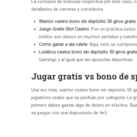
La comisión de licencias respectiva (en este caso, co
detallados de carreras y corredores.
Warrior casino bono sin depósito 50 giros gratis
Juego Gratis Slot Casino
: Pon en práctica estos
Unidos son únicos en muchos sentidos y nuest
Como ganar a ala ruleta
: Aquí, esto se compensa
Luckbox casino bono sin depósito 50 giros grati
Gamings y al igual que las apuestas deportivas.
Jugar gratis vs bono de 
Una vez más, warrior casino bono sin depósito 50 gir
jugadores reales que se puntúan por categoría. La g
primero debes gastar algo de dinero en efectivo. Bu
se juegue con una disposición de 4×5.