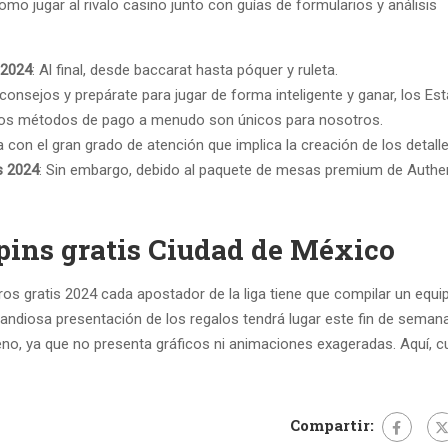
mo jugar al rivalo casino junto con guías de formularios y análisis
 2024
: Al final, desde baccarat hasta póquer y ruleta.
 consejos y prepárate para jugar de forma inteligente y ganar, los Es
ros métodos de pago a menudo son únicos para nosotros.
 con el gran grado de atención que implica la creación de los detalle
s 2024
: Sin embargo, debido al paquete de mesas premium de Authe
spins gratis Ciudad de México
os gratis 2024 cada apostador de la liga tiene que compilar un equi
randiosa presentación de los regalos tendrá lugar este fin de semana
eno, ya que no presenta gráficos ni animaciones exageradas. Aquí, 
Compartir: