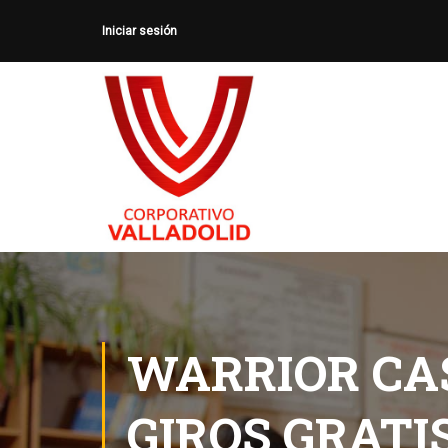
Iniciar sesión
WARRIOR CAS
GIROS GRATIS