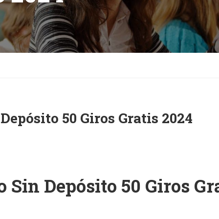
Depósito 50 Giros Gratis 2024
 Sin Depósito 50 Giros Gra