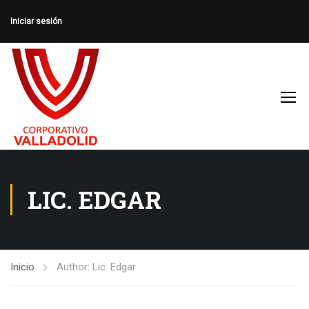
Iniciar sesión
LIC. EDGAR
Inicio
Author: Lic. Edgar