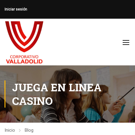
Iniciar sesión
JUEGA EN LINEA
CASINO
Inicio
Blog