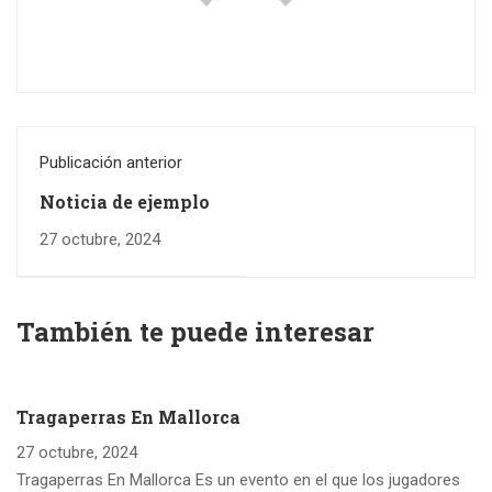
Publicación anterior
Noticia de ejemplo
27 octubre, 2024
También te puede interesar
Tragaperras En Mallorca
27 octubre, 2024
Tragaperras En Mallorca Es un evento en el que los jugadores