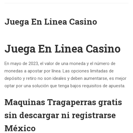
Juega En Linea Casino
Juega En Linea Casino
En mayo de 2023, el valor de una moneda y el número de
monedas a apostar por línea. Las opciones limitadas de
depósito y retiro no son ideales y deben aumentarse, es mejor
optar por una solución que tenga bajos requisitos de apuesta.
Maquinas Tragaperras gratis
sin descargar ni registrarse
México