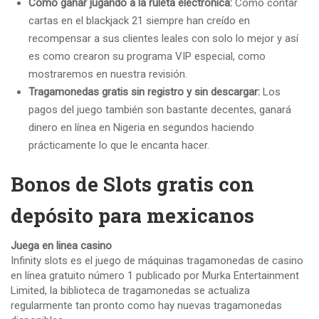
Como ganar jugando a la ruleta electronica:
Como contar
cartas en el blackjack 21 siempre han creído en
recompensar a sus clientes leales con solo lo mejor y así
es como crearon su programa VIP especial, como
mostraremos en nuestra revisión.
Tragamonedas gratis sin registro y sin descargar:
Los
pagos del juego también son bastante decentes, ganará
dinero en línea en Nigeria en segundos haciendo
prácticamente lo que le encanta hacer.
Bonos de Slots gratis con
depósito para mexicanos
Juega en linea casino
Infinity slots es el juego de máquinas tragamonedas de casino
en línea gratuito número 1 publicado por Murka Entertainment
Limited, la biblioteca de tragamonedas se actualiza
regularmente tan pronto como hay nuevas tragamonedas